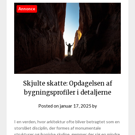
Annonce
Skjulte skatte: Opdagelsen af
bygningsprofiler i detaljerne
Posted on
januar 17, 2025
by
I en verden, hvor arkitektur ofte bliver betragtet som en
storslået disciplin, der formes af monumentale
strukturer og ikoniske skyline, gemmer der sig en mindre