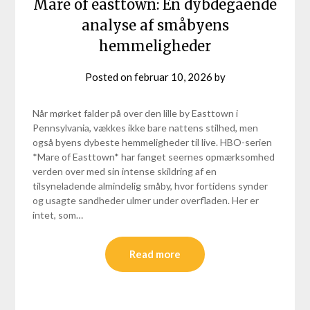
Mare of easttown: En dybdegående
analyse af småbyens
hemmeligheder
Posted on
februar 10, 2026
by
Når mørket falder på over den lille by Easttown i
Pennsylvania, vækkes ikke bare nattens stilhed, men
også byens dybeste hemmeligheder til live. HBO-serien
*Mare of Easttown* har fanget seernes opmærksomhed
verden over med sin intense skildring af en
tilsyneladende almindelig småby, hvor fortidens synder
og usagte sandheder ulmer under overfladen. Her er
intet, som…
Read more