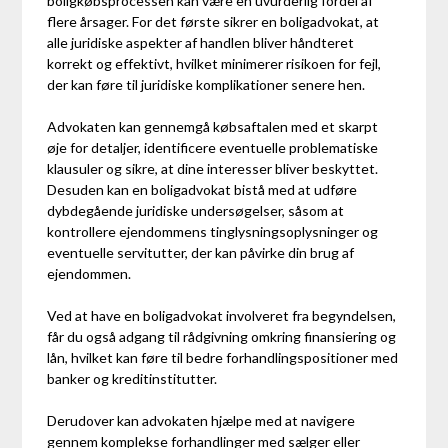
boligkøbsprocessen kan være en uvurderlig fordel af
flere årsager. For det første sikrer en boligadvokat, at
alle juridiske aspekter af handlen bliver håndteret
korrekt og effektivt, hvilket minimerer risikoen for fejl,
der kan føre til juridiske komplikationer senere hen.
Advokaten kan gennemgå købsaftalen med et skarpt
øje for detaljer, identificere eventuelle problematiske
klausuler og sikre, at dine interesser bliver beskyttet.
Desuden kan en boligadvokat bistå med at udføre
dybdegående juridiske undersøgelser, såsom at
kontrollere ejendommens tinglysningsoplysninger og
eventuelle servitutter, der kan påvirke din brug af
ejendommen.
Ved at have en boligadvokat involveret fra begyndelsen,
får du også adgang til rådgivning omkring finansiering og
lån, hvilket kan føre til bedre forhandlingspositioner med
banker og kreditinstitutter.
Derudover kan advokaten hjælpe med at navigere
gennem komplekse forhandlinger med sælger eller