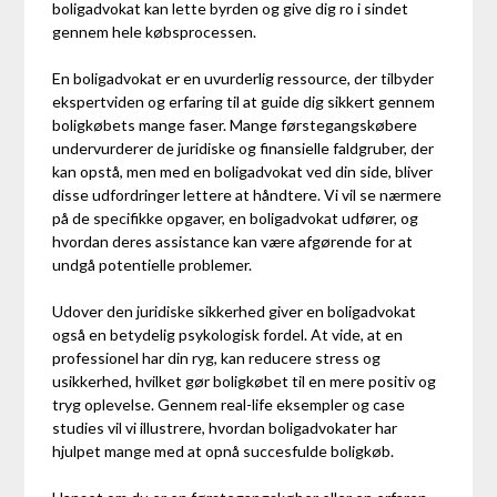
boligadvokat kan lette byrden og give dig ro i sindet
gennem hele købsprocessen.
En boligadvokat er en uvurderlig ressource, der tilbyder
ekspertviden og erfaring til at guide dig sikkert gennem
boligkøbets mange faser. Mange førstegangskøbere
undervurderer de juridiske og finansielle faldgruber, der
kan opstå, men med en boligadvokat ved din side, bliver
disse udfordringer lettere at håndtere. Vi vil se nærmere
på de specifikke opgaver, en boligadvokat udfører, og
hvordan deres assistance kan være afgørende for at
undgå potentielle problemer.
Udover den juridiske sikkerhed giver en boligadvokat
også en betydelig psykologisk fordel. At vide, at en
professionel har din ryg, kan reducere stress og
usikkerhed, hvilket gør boligkøbet til en mere positiv og
tryg oplevelse. Gennem real-life eksempler og case
studies vil vi illustrere, hvordan boligadvokater har
hjulpet mange med at opnå succesfulde boligkøb.