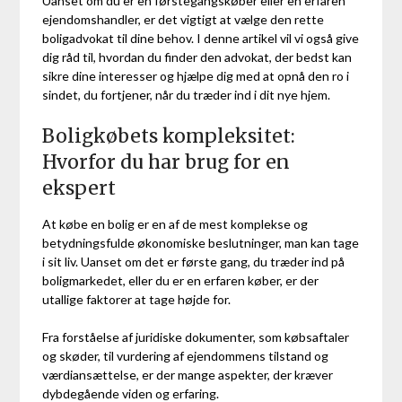
Uanset om du er en førstegangskøber eller en erfaren
ejendomshandler, er det vigtigt at vælge den rette
boligadvokat til dine behov. I denne artikel vil vi også give
dig råd til, hvordan du finder den advokat, der bedst kan
sikre dine interesser og hjælpe dig med at opnå den ro i
sindet, du fortjener, når du træder ind i dit nye hjem.
Boligkøbets kompleksitet:
Hvorfor du har brug for en
ekspert
At købe en bolig er en af de mest komplekse og
betydningsfulde økonomiske beslutninger, man kan tage
i sit liv. Uanset om det er første gang, du træder ind på
boligmarkedet, eller du er en erfaren køber, er der
utallige faktorer at tage højde for.
Fra forståelse af juridiske dokumenter, som købsaftaler
og skøder, til vurdering af ejendommens tilstand og
værdiansættelse, er der mange aspekter, der kræver
dybdegående viden og erfaring.