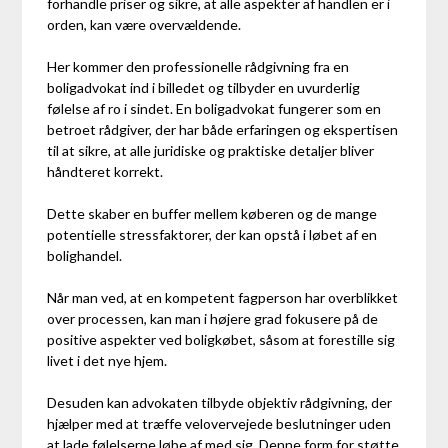
forhandle priser og sikre, at alle aspekter af handlen er i
orden, kan være overvældende.
Her kommer den professionelle rådgivning fra en
boligadvokat ind i billedet og tilbyder en uvurderlig
følelse af ro i sindet. En boligadvokat fungerer som en
betroet rådgiver, der har både erfaringen og ekspertisen
til at sikre, at alle juridiske og praktiske detaljer bliver
håndteret korrekt.
Dette skaber en buffer mellem køberen og de mange
potentielle stressfaktorer, der kan opstå i løbet af en
bolighandel.
Når man ved, at en kompetent fagperson har overblikket
over processen, kan man i højere grad fokusere på de
positive aspekter ved boligkøbet, såsom at forestille sig
livet i det nye hjem.
Desuden kan advokaten tilbyde objektiv rådgivning, der
hjælper med at træffe velovervejede beslutninger uden
at lade følelserne løbe af med sig. Denne form for støtte