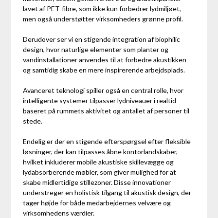
lavet af PET-fibre, som ikke kun forbedrer lydmiljøet,
men også understøtter virksomheders grønne profil.
Derudover ser vi en stigende integration af biophilic
design, hvor naturlige elementer som planter og
vandinstallationer anvendes til at forbedre akustikken
og samtidig skabe en mere inspirerende arbejdsplads.
Avanceret teknologi spiller også en central rolle, hvor
intelligente systemer tilpasser lydniveauer i realtid
baseret på rummets aktivitet og antallet af personer til
stede.
Endelig er der en stigende efterspørgsel efter fleksible
løsninger, der kan tilpasses åbne kontorlandskaber,
hvilket inkluderer mobile akustiske skillevægge og
lydabsorberende møbler, som giver mulighed for at
skabe midlertidige stillezoner. Disse innovationer
understreger en holistisk tilgang til akustisk design, der
tager højde for både medarbejdernes velvære og
virksomhedens værdier.