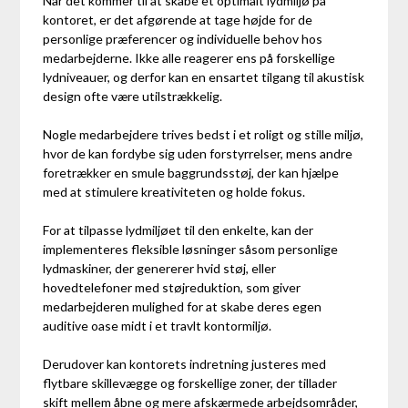
Når det kommer til at skabe et optimalt lydmiljø på
kontoret, er det afgørende at tage højde for de
personlige præferencer og individuelle behov hos
medarbejderne. Ikke alle reagerer ens på forskellige
lydniveauer, og derfor kan en ensartet tilgang til akustisk
design ofte være utilstrækkelig.
Nogle medarbejdere trives bedst i et roligt og stille miljø,
hvor de kan fordybe sig uden forstyrrelser, mens andre
foretrækker en smule baggrundsstøj, der kan hjælpe
med at stimulere kreativiteten og holde fokus.
For at tilpasse lydmiljøet til den enkelte, kan der
implementeres fleksible løsninger såsom personlige
lydmaskiner, der genererer hvid støj, eller
hovedtelefoner med støjreduktion, som giver
medarbejderen mulighed for at skabe deres egen
auditive oase midt i et travlt kontormiljø.
Derudover kan kontorets indretning justeres med
flytbare skillevægge og forskellige zoner, der tillader
skift mellem åbne og mere afskærmede arbejdsområder,