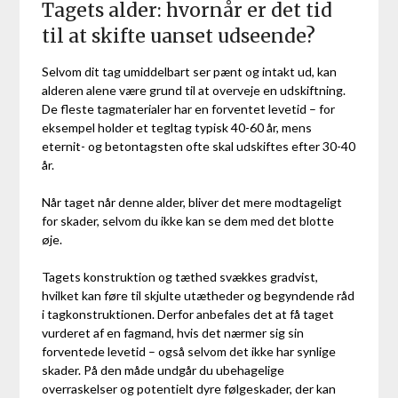
Tagets alder: hvornår er det tid
til at skifte uanset udseende?
Selvom dit tag umiddelbart ser pænt og intakt ud, kan
alderen alene være grund til at overveje en udskiftning.
De fleste tagmaterialer har en forventet levetid – for
eksempel holder et tegltag typisk 40-60 år, mens
eternit- og betontagsten ofte skal udskiftes efter 30-40
år.
Når taget når denne alder, bliver det mere modtageligt
for skader, selvom du ikke kan se dem med det blotte
øje.
Tagets konstruktion og tæthed svækkes gradvist,
hvilket kan føre til skjulte utætheder og begyndende råd
i tagkonstruktionen. Derfor anbefales det at få taget
vurderet af en fagmand, hvis det nærmer sig sin
forventede levetid – også selvom det ikke har synlige
skader. På den måde undgår du ubehagelige
overraskelser og potentielt dyre følgeskader, der kan