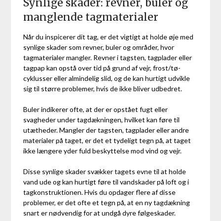
Synlige skader: revner, buler og
manglende tagmaterialer
Når du inspicerer dit tag, er det vigtigt at holde øje med
synlige skader som revner, buler og områder, hvor
tagmaterialer mangler. Revner i tagsten, tagplader eller
tagpap kan opstå over tid på grund af vejr, frost/tø-
cyklusser eller almindelig slid, og de kan hurtigt udvikle
sig til større problemer, hvis de ikke bliver udbedret.
Buler indikerer ofte, at der er opstået fugt eller
svagheder under tagdækningen, hvilket kan føre til
utætheder. Mangler der tagsten, tagplader eller andre
materialer på taget, er det et tydeligt tegn på, at taget
ikke længere yder fuld beskyttelse mod vind og vejr.
Disse synlige skader svækker tagets evne til at holde
vand ude og kan hurtigt føre til vandskader på loft og i
tagkonstruktionen. Hvis du opdager flere af disse
problemer, er det ofte et tegn på, at en ny tagdækning
snart er nødvendig for at undgå dyre følgeskader.